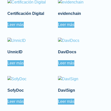
Certificación Digital
evidenchain
Leer más
Leer más
UnnicID
DaviDocs
Leer más
Leer más
SofyDoc
DaviSign
Leer más
Leer más